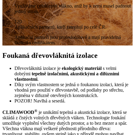
Využíváme celulózové vlákno, aniž by k zemi musel padnout
jediný strom.
120
Aplikačních partnerů, kteří zateplují po celé ČR.
Aplikační partneři jsou profesionálové a mají pravidelná
školení s certifikátem.
Foukaná dřevovláknitá izolace
Dřevovláknitá izolace je
ekologický materiál
s velmi
dobrými
tepelně izolačními, akustickými a difúzními
vlastnostmi
.
Díky svým vlastnostem se jedná o foukanou izolaci, která je
vhodná pro použití v dřevostavbě, od podlahy po střechu,
zejména v difuzně otevřených konstrukcích.
POZOR! Navlhá a sesedá.
®
CLIMAWOOD
je unikátní tepelná a akustická izolace, která se
skládá z čistých volných dřevěných vláken. Technologie foukání
umožňuje vyplnění všechny dutých prostor, a to bez mezer a spár.
Všechna vlákna mají veškeré přednosti přírodního dřeva:
trvanlivost, stabilitu, ovšem stejně jako v přírodě mohou navlhat.