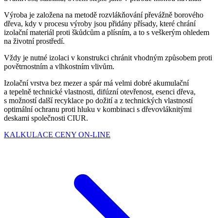
Výroba je založena na metodě rozvlákňování převážně borového
dřeva, kdy v procesu výroby jsou přidány přísady, které chrání
izolační materiál proti škůdcům a plísním, a to s veškerým ohledem
na životní prostředí.
Vždy je nutné izolaci v konstrukci chránit vhodným způsobem proti
povětrnostním a vlhkostním vlivům.
Izolační vrstva bez mezer a spár má velmi dobré akumulační
a tepelně technické vlastnosti, difúzní otevřenost, esenci dřeva,
s možností další recyklace po dožití a z technických vlastností
optimální ochranu proti hluku v kombinaci s dřevovláknitými
deskami společnosti CIUR.
KALKULACE CENY ON-LINE