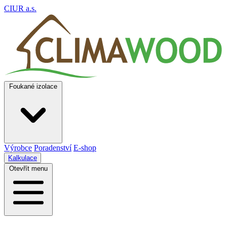
CIUR a.s.
Foukané izolace
Výrobce
Poradenství
E-shop
Kalkulace
Otevřít menu