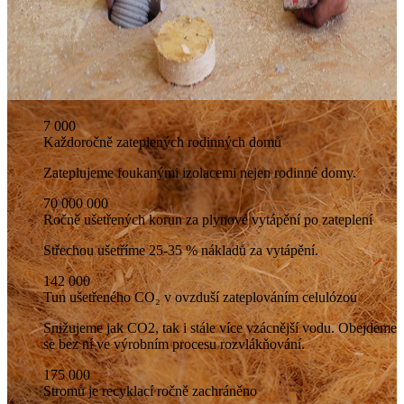
7 000
Každoročně zateplených rodinných domů
Zateplujeme foukanými izolacemi nejen rodinné domy.
70 000 000
Ročně ušetřených korun za plynové vytápění po zateplení
Střechou ušetříme 25-35 % nákladů za vytápění.
142 000
Tun ušetřeného CO₂ v ovzduší zateplováním celulózou
Snižujeme jak CO2, tak i stále více vzácnější vodu. Obejdeme
se bez ní ve výrobním procesu rozvlákňování.
175 000
Stromů je recyklací ročně zachráněno