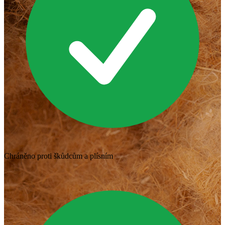
Chráněno proti škůdcům a plísním