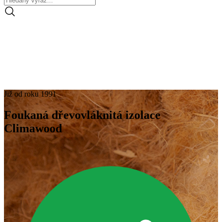
Již od roku 1991
Foukaná dřevovláknitá izolace
Climawood